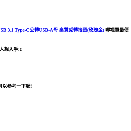
B 3.1 Type-C公轉USB-A母 高質感轉接頭(玫瑰金)
哪裡買最便
想入手!!!
以參考一下喔!