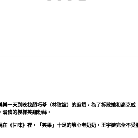
樂樂一天到晚找顏巧苓（林玟誼）的麻煩，為了拆散她和高克威
，滑稽的模樣笑翻粉絲。
出現在《甘味》裡，「笑果」十足的壞心老奶奶，王宇婕完全不受