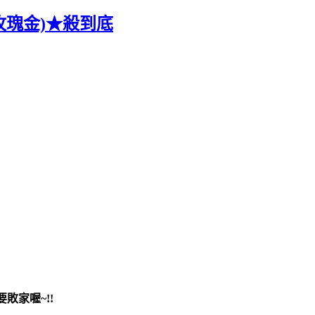
頭(玫瑰金)★殺到底
敗家喔~!!