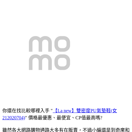
你還在找比較哪裡入手 "
【La new】雙密度PU氣墊鞋(女
212020704)
" 價格最優惠、最便宜、CP值最高嗎?
雖然各大網路購物通路大多有在販賣，不過小編還是到奇摩和